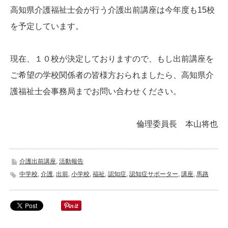
高知県介護福祉士会が行う介護出前講座は今年度も15校
を予定しています。
現在、１０校が決定しておりますので、もし出前講座を
ご希望の学校関係者の皆様方おられましたら、高知県介
護福祉士会事務局までお問い合わせください。
倫理委員長 本山将也
介護出前講座
,
活動報告
中学校
,
介護
,
出前
,
小学校
,
福祉
,
認知症
,
認知症サポーター
,
講座
,
馬路