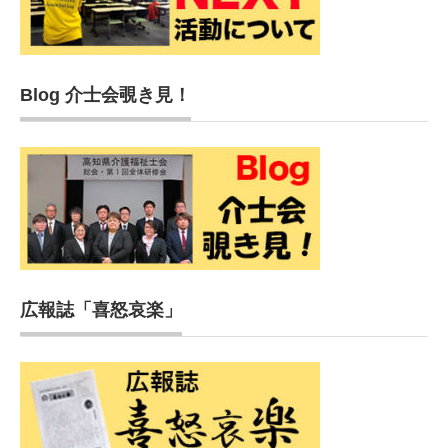
Blog 介士会覗き見！
広報誌「喜怒哀楽」