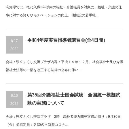
高知県では、概ね入職3年以内の福祉・介護職員を対象に、福祉・介護の仕
事に対する誇りやモチベーションの向上、他施設の若手職...
令和4年度実習指導者講習会(全4日間）
8.17
2022
会場：県立ふくし交流プラザ内容：平成１９年１２月、社会福祉士及び介護
福祉士法等の一部を改正する法律の公布に伴い...
第35回介護福祉士国会試験 全国統一模擬試
6.16
験の実施について
2022
会場：県立ふくし交流プラザ 2階 高齢者能力開発室締め切り：9月30日
（金）必着定員：各30名＊新型コロナ...