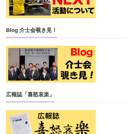
Blog 介士会覗き見！
広報誌「喜怒哀楽」