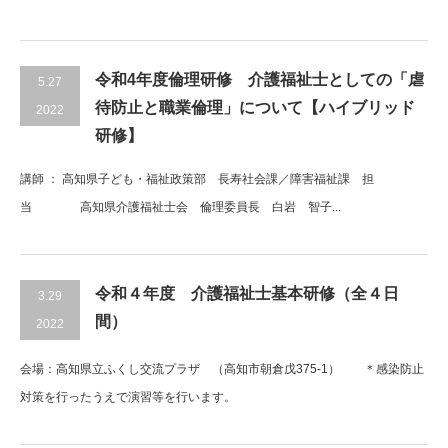
令和4年度倫理研修 介護福祉士としての「虐
5.27
待防止と職業倫理」について【ハイブリッド
2022
研修】
講師 ： 高知県子ども・福祉政策部 長寿社会課／障害福祉課 担
当 高知県介護福祉士会 倫理委員長 白岩 智子...
令和４年度 介護福祉士基本研修（全４日
3.29
間）
2022
会場：高知県立ふくし交流プラザ （高知市朝倉戊375-1） ＊感染防止
対策を行ったうえで演習等を行います。