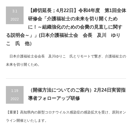
【締切延長；4月22日】令和4年度 第1回全体
3.1
研修会「介護福祉士の未来を切り開くため
2022
に！～組織強化のための会費の見直しに関す
る説明会～」」(日本介護福祉士会 会長 及川 ゆり
こ 氏 他）
日本介護福祉士会会長 及川ゆりこ 氏とリモートで繋ぎ、介護福祉士の
未来を切り開くため。
（開催方法についてのご案内）2月24日実習指
1.19
導者フォローアップ研修
2022
【重要】高知県内の新型コロナウイルス感染症の感染拡大を受け、原則オン
ライン開催といたします。