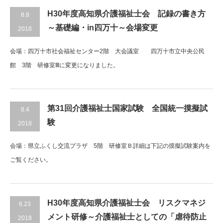
H30年度高知県介護福祉士会 記録の書き方
8.8
～基礎編・in四万十～会場変更
2018
会場：四万十市社会福祉センター2階 大会議室 四万十市立中央公民
館 3階 研修室Ⅲに変更になりました。
第31回介護福祉士国家試験 全国統一摸擬試
8.4
験
2018
会場：県立ふくし交流プラザ 5階 研修室Ｂ詳細は下記の摸擬試験案内を
ご覧ください。
H30年度高知県介護福祉士会 リスクマネジ
6.23
メント研修～介護福祉士としての「虐待防止
2018