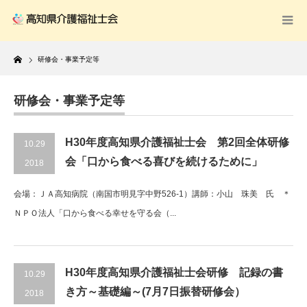
Home
研修会・事業予定等
研修会・事業予定等
H30年度高知県介護福祉士会 第2回全体研修
10.29
会「口から食べる喜びを続けるために」
2018
会場：ＪＡ高知病院（南国市明見字中野526-1）講師：小山 珠美 氏 ＊
ＮＰＯ法人「口から食べる幸せを守る会（...
H30年度高知県介護福祉士会研修 記録の書
10.29
き方～基礎編～(7月7日振替研修会）
2018