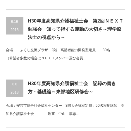
H30年度高知県介護福祉士会 第2回ＮＥＸＴ
9.19
勉強会 知って得する運動の大切さ～理学療
2018
法士の視点から～
会場 ふくし交流プラザ 2階 高齢者能力開発室定員 30名
（希望者多数の場合はＮＥＸＴメンバー及び会員...
H30年度高知県介護福祉士会 記録の書き
8.8
方・基礎編～東部地区研修会～
2018
会場：安芸市総合社会福祉センター 3階大会議室定員：50名程度講師：高
知県介護福祉士会 理事 中山 厚志...