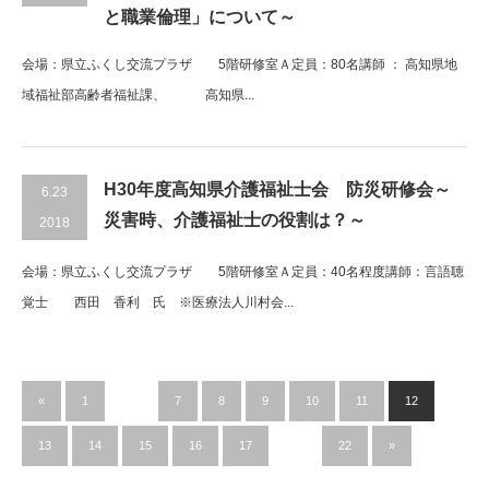
と職業倫理」について～
会場：県立ふくし交流プラザ 5階研修室Ａ定員：80名講師 ： 高知県地
域福祉部高齢者福祉課、 高知県...
H30年度高知県介護福祉士会 防災研修会～
6.23
災害時、介護福祉士の役割は？～
2018
会場：県立ふくし交流プラザ 5階研修室Ａ定員：40名程度講師：言語聴
覚士 西田 香利 氏 ※医療法人川村会...
«
1
…
7
8
9
10
11
12
13
14
15
16
17
…
22
»