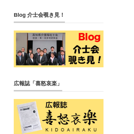
Blog 介士会覗き見！
広報誌「喜怒哀楽」