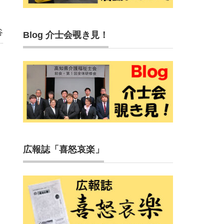
谷
Blog 介士会覗き見！
広報誌「喜怒哀楽」