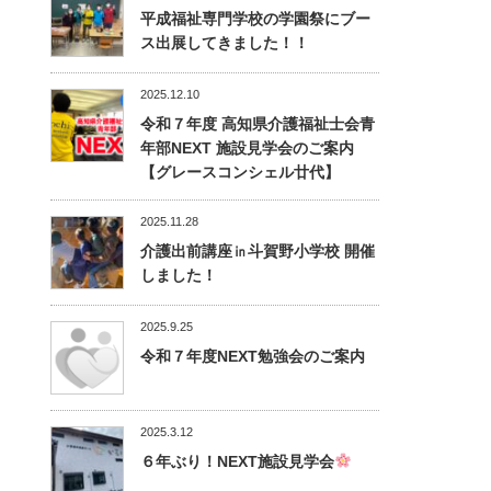
平成福祉専門学校の学園祭にブー
ス出展してきました！！
2025.12.10
令和７年度 高知県介護福祉士会青
年部NEXT 施設見学会のご案内
【グレースコンシェル廿代】
2025.11.28
介護出前講座㏌斗賀野小学校 開催
しました！
2025.9.25
令和７年度NEXT勉強会のご案内
2025.3.12
６年ぶり！NEXT施設見学会