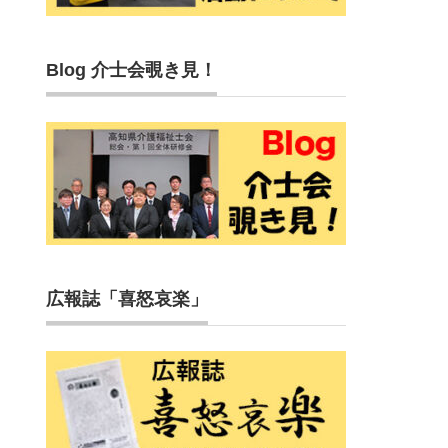
Blog 介士会覗き見！
広報誌「喜怒哀楽」