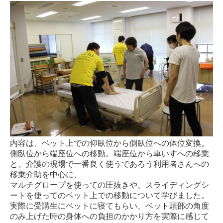
内容は、ベット上での仰臥位から側臥位への体位変換。
側臥位から端座位への移動。端座位から車いすへの移乗
と、介護の現場で一番良く使うであろう利用者さんへの
移乗介助を中心に、
マルチグロープを使っての圧抜きや、スライディングシ
ートを使ってのベット上での移動について学びました。
実際に受講生にベットに寝てもらい、ベット頭部の角度
のみ上げた時の身体への負担のかかり方を実際に感じて