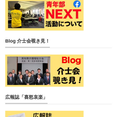
Blog 介士会覗き見！
広報誌「喜怒哀楽」