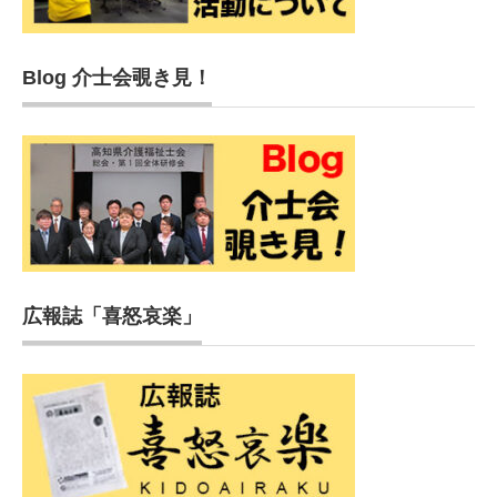
Blog 介士会覗き見！
広報誌「喜怒哀楽」