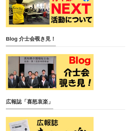
Blog 介士会覗き見！
広報誌「喜怒哀楽」