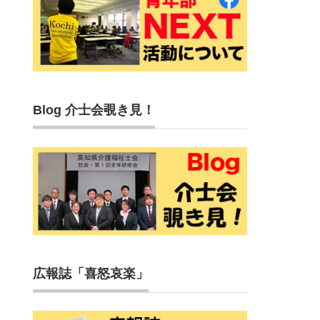
Blog 介士会覗き見！
広報誌「喜怒哀楽」