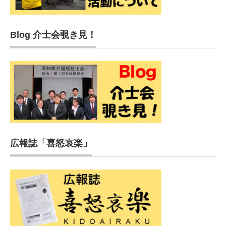
Blog 介士会覗き見！
広報誌「喜怒哀楽」