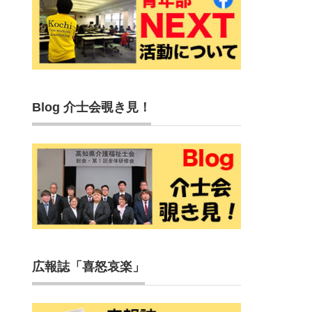
Blog 介士会覗き見！
広報誌「喜怒哀楽」