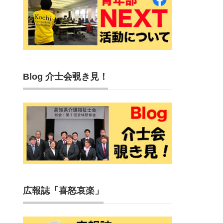
Blog 介士会覗き見！
広報誌「喜怒哀楽」