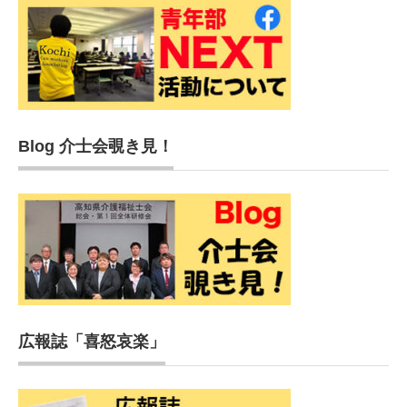
Blog 介士会覗き見！
広報誌「喜怒哀楽」