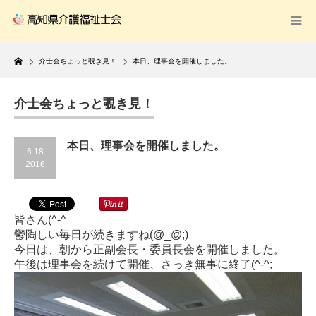
Home
介士会ちょっと覗き見！
本日、理事会を開催しました。
介士会ちょっと覗き見！
本日、理事会を開催しました。
6.18
2016
皆さん(^-^ゞ
鬱陶しい毎日が続きますね(@_@;)
今日は、朝から正副会長・委員長会を開催しました。
午後は理事会を続けて開催、さっき無事に終了(^-^;